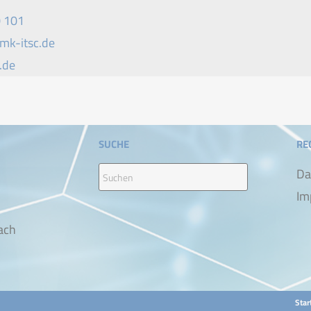
 101
mk-itsc.de
.de
SUCHE
RE
Da
Im
ach
Star